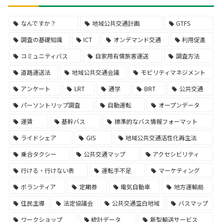
なんですか？
地域公共交通計画
GTFS
調査の基礎知識
ICT
オンデマンド交通
利用促進
コミュニティバス
自家用有償旅客運送
調査方法
道路運送法
地域公共交通会議
モビリティマネジメント
アンケート
LRT
通学
BRT
公共交通
パーソントリップ調査
自動運転
オープンデータ
運賃
基幹バス
標準的なバス情報フォーマット
ライドシェア
GIS
地域公共交通活性化再生法
乗合タクシー
公共交通マップ
アクセシビリティ
行ける・行けない表
運転手不足
マーケティング
ボランティア
定期券
電気自動車
地方運輸局
住民主導
法定協議会
公共交通空白地域
バスマップ
ワークショップ
統計データ
新型輸送サービス