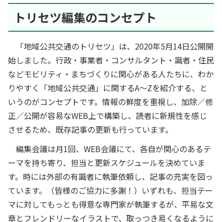
トリセツ編集のコンセプト
「地域公共交通のトリセツ」は、2020年5月14日公開開
始しました。行政・事業者・コンサルタント・識者・住民
などモビリティ・まちづくりに関心がある人たちに、わか
りやすく「地域公共交通」に関するA～Zを紹介する、と
いうのがコンセプトです。情報の鮮度を重視し、加除／修
正／公開が容易なWEB上で構築し、読者に新規性を感じ
させるため、既存記事の更新も行っています。
編集会議は月1回、WEB会議にて、各自が関心のあるテ
ーマを持ち寄り、担当と更新スケジュールを決めていま
す。時には外部の有識者に執筆依頼し、記事の充実を図っ
ています。（皆様のご協力に多謝！）いずれも、担当テー
マに対してもっとも得意な専門家が執筆するが、平易な文
章とフレンドリーなイラストで、取っつき易くなるように