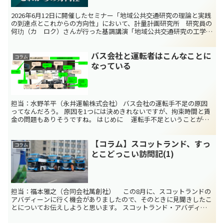
2026年6月12日に開催したセミナー「地域公共交通研究の理論と実践
の到達点とこれからの方向性」において、計量計画研究所 研究員の
何玏（カ ロク）さんが行った基調講演「地域公共交通研究の工学的
発展をめざして―「現状よりまし計画法」から「目標...
バス会社と運転者はこんなことに
コラム
なっている
担当：水野羊平（永井運輸株式会社） バス会社の運転手不足の原因
ってなんだろう。 原因を1つには決めきれないですが、拘束時間と賃
金の問題もありそうですね。 はじめに 運転手不足ということがよ
うやく認識されてきましたが、その実態は、拘束時間が...
【コラム】スコットランド、すっ
コラム
とこどっこい訪問記(1)
担当：福本雅之（合同会社萬創社） この8月に、スコットランドの
アバディーンに行く機会がありましたので、そのときに見聞きしたこ
とについてお伝えしようと思います。 スコットランド・アバディー
ン スコットランドというとあまりなじみのない方もい...