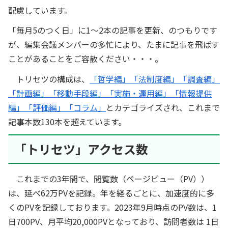
配慮しています。
「毎月5のつく日」に1～2本の記事を更新、のつもりです
が、編集会議メンバーの多忙により、たまに記事を飛ばす
ことがあることをご容赦ください・・・。
トリセツの構成は、
「哲学編」「法制度編」「調査編」
「計画編」「移動手段編」「実施・運用編」「情報提供
編」「評価編」「コラム」
とカテゴライズされ、これまで
記事本数130本を超えています。
「トリセツ」アクセス数
これまでの3年間で、閲覧数（ページビュー（PV））
は、延べ62万PVを記録。年を経るごとに、加速度的に多
くのPVを記録しております。2023年9月時点のPV数は、1
日700PV、月平均20,000PVとなっており、訪問者数は 1日