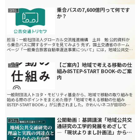
乗合バスの7,600億円って何です
コラム
か？
担当：一般社団法人グローカル交流推進機構 土井 勉 公的資料か
ら乗合バスに関するデータを見てみよう 先ず，国土交通省のホーム
ページ「一般乗合旅客自動車運送事業について」には，地域公共交通
会議の紹介や，バスに関する通達，各種の申請などがまとめ...
【ご案内】地域で考える移動の仕
コラム
組み8STEP-START BOOK-のご案
内
一般財団法人トヨタ・モビリティ基金から、地域で移動の取り組みを
始める際のポイントをまとめた冊子「地域で考える移動の仕組み
8STEP-START BOOK-」が公表されました。かわいいネコが目印の緑
の冊子です。トリセツ編集会議メンバーも作成に...
公開動画：基調講演「地域公共交
コラム
通研究の工学的発展をめざして
―「現状よりまし計画法」から
「目標達成型計画法」へ―」