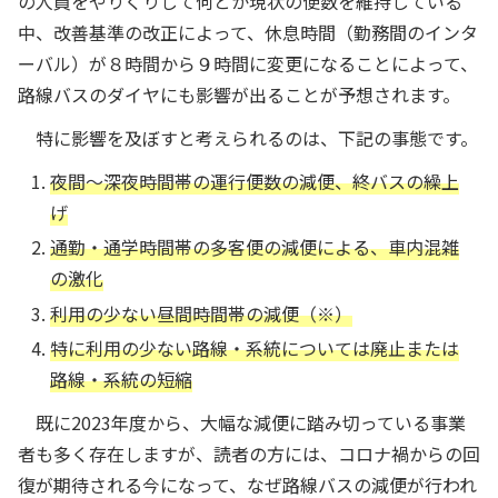
の人員をやりくりして何とか現状の便数を維持している
中、改善基準の改正によって、休息時間（勤務間のインタ
ーバル）が８時間から９時間に変更になることによって、
路線バスのダイヤにも影響が出ることが予想されます。
特に影響を及ぼすと考えられるのは、下記の事態です。
夜間～深夜時間帯の運行便数の減便、終バスの繰上
げ
通勤・通学時間帯の多客便の減便による、車内混雑
の激化
利用の少ない昼間時間帯の減便（※）
特に利用の少ない路線・系統については廃止または
路線・系統の短縮
既に2023年度から、大幅な減便に踏み切っている事業
者も多く存在しますが、読者の方には、コロナ禍からの回
復が期待される今になって、なぜ路線バスの減便が行われ