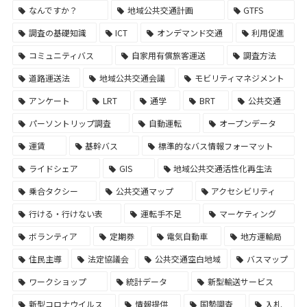
なんですか？
地域公共交通計画
GTFS
調査の基礎知識
ICT
オンデマンド交通
利用促進
コミュニティバス
自家用有償旅客運送
調査方法
道路運送法
地域公共交通会議
モビリティマネジメント
アンケート
LRT
通学
BRT
公共交通
パーソントリップ調査
自動運転
オープンデータ
運賃
基幹バス
標準的なバス情報フォーマット
ライドシェア
GIS
地域公共交通活性化再生法
乗合タクシー
公共交通マップ
アクセシビリティ
行ける・行けない表
運転手不足
マーケティング
ボランティア
定期券
電気自動車
地方運輸局
住民主導
法定協議会
公共交通空白地域
バスマップ
ワークショップ
統計データ
新型輸送サービス
新型コロナウイルス
情報提供
国勢調査
入札