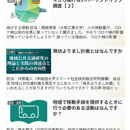
調査
調査【２】
減少する移動 担当：西堀泰英（大阪工業大学） 人の移動量が、コロ
ナ禍以前の水準に戻っていないと聞きました。やはりコロナ禍の影響
が残っているのでしょうか？ 減っている理由は、コロナ禍の影響だ
けではありません。実は、コロナ禍以前から減り始めてい...
現状よりまし計画とはなんですか
計画
担当：井原雄人（早稲田大学スマート社会技術融合研究機構） 自治
体 地域公共交通計画を策定するにあたって「現状よりまし計画」と
いわれることがありますがどういうものですか？ 天の声 地域とって
必要な目標設定をするのではなく「現状を維持する・現状...
地域で移動手段を提供するときに
実施・運用
行う必要のある活動はなんです
か？
担当：福本雅之（合同会社萬創社） 地域で移動の取り組みを行おう