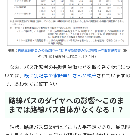
出典：
自動車運転者の労働時間等に係る実態調査の類似調査研究事業報告書
（株
式会社 富士通総研 令和2年４月２０日）
なお、バス運転者の長時間労働などを取り巻く状況につ
いては、
既に別記事で水野羊平さんが執筆
されていますの
で、あわせてご覧下さい。
路線バスのダイヤへの影響～このま
までは路線バス自体がなくなる！？
現状、路線バス事業者はどこも人手不足であり、最低限