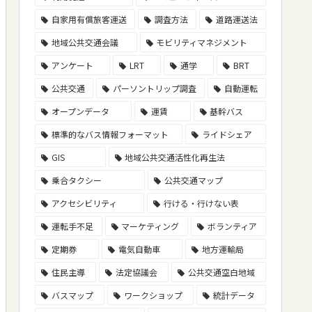
自家用有償旅客運送
調査方法
道路運送法
地域公共交通会議
モビリティマネジメント
アンケート
LRT
通学
BRT
公共交通
パーソントリップ調査
自動運転
オープンデータ
運賃
基幹バス
標準的なバス情報フォーマット
ライドシェア
GIS
地域公共交通活性化再生法
乗合タクシー
公共交通マップ
アクセシビリティ
行ける・行けない表
運転手不足
マーケティング
ボランティア
定期券
電気自動車
地方運輸局
住民主導
法定協議会
公共交通空白地域
バスマップ
ワークショップ
統計データ