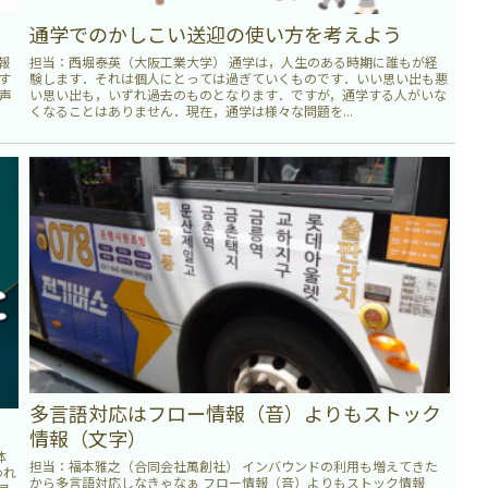
通学でのかしこい送迎の使い方を考えよう
報
担当：西堀泰英（大阪工業大学） 通学は，人生のある時期に誰もが経
す
験します．それは個人にとっては過ぎていくものです．いい思い出も悪
声
い思い出も，いずれ過去のものとなります．ですが，通学する人がいな
くなることはありません．現在，通学は様々な問題を...
多言語対応はフロー情報（音）よりもストック
情報（文字）
体
担当：福本雅之（合同会社萬創社） インバウンドの利用も増えてきた
われ
から多言語対応しなきゃなぁ フロー情報（音）よりもストック情報