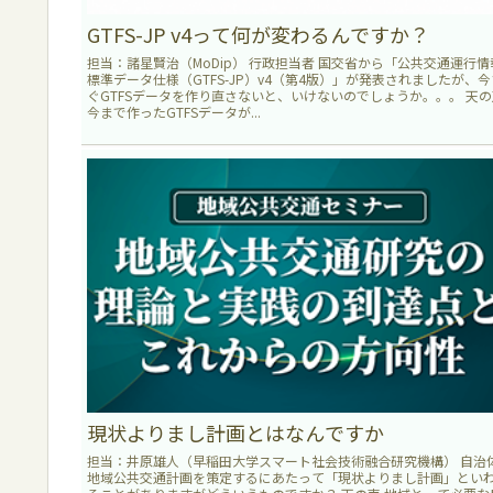
GTFS-JP v4って何が変わるんですか？
担当：諸星賢治（MoDip） 行政担当者 国交省から「公共交通運行情
標準データ仕様（GTFS-JP）v4（第4版）」が発表されましたが、今
ぐGTFSデータを作り直さないと、いけないのでしょうか。。。 天の
今まで作ったGTFSデータが...
現状よりまし計画とはなんですか
担当：井原雄人（早稲田大学スマート社会技術融合研究機構） 自治
地域公共交通計画を策定するにあたって「現状よりまし計画」とい