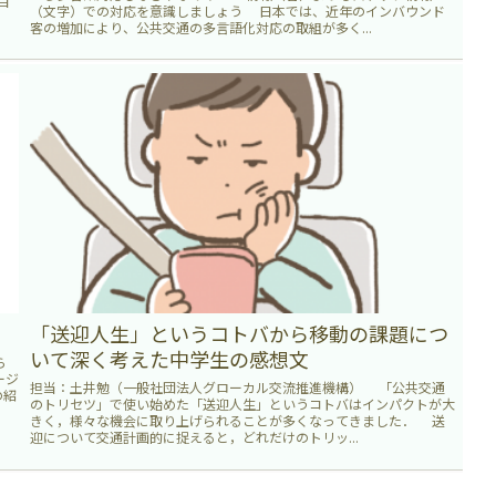
目
（文字）での対応を意識しましょう 日本では、近年のインバウンド
客の増加により、公共交通の多言語化対応の取組が多く...
「送迎人生」というコトバから移動の課題につ
いて深く考えた中学生の感想文
ら
ージ
担当：土井勉（一般社団法人グローカル交流推進機構） 「公共交通
の紹
のトリセツ」で使い始めた「送迎人生」というコトバはインパクトが大
きく，様々な機会に取り上げられることが多くなってきました． 送
迎について交通計画的に捉えると，どれだけのトリッ...