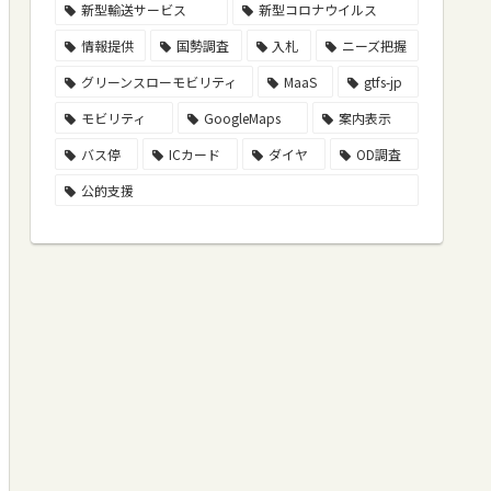
新型輸送サービス
新型コロナウイルス
情報提供
国勢調査
入札
ニーズ把握
グリーンスローモビリティ
MaaS
gtfs-jp
モビリティ
GoogleMaps
案内表示
バス停
ICカード
ダイヤ
OD調査
公的支援