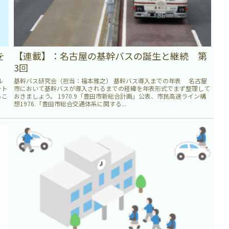
を
【連載】：名古屋の基幹バスの誕生と継続 第
3回
ル
基幹バス研究会（担当：福本雅之） 基幹バス導入までの年表 名古屋
ート
市において基幹バスが導入されるまでの経緯を年表形式でまず整理して
るこ
おきましょう。 1970.9「豊田市新総合計画」公表、市民高速ライン構
想1976.「豊田市総合交通体系に関する...