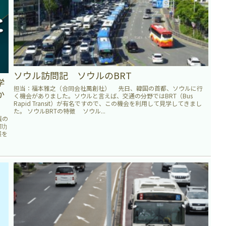
ソウル訪問記 ソウルのBRT
学
担当：福本雅之（合同会社萬創社） 先日、韓国の首都、ソウルに行
か
く機会がありました。ソウルと言えば、交通の分野ではBRT（Bus
Rapid Transit）が有名ですので、この機会を利用して見学してきまし
た。 ソウルBRTの特徴 ソウル...
践の
何玏
展を