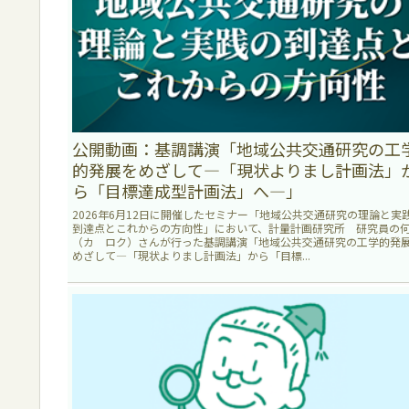
公開動画：基調講演「地域公共交通研究の工
的発展をめざして―「現状よりまし計画法」
ら「目標達成型計画法」へ―」
2026年6月12日に開催したセミナー「地域公共交通研究の理論と実
到達点とこれからの方向性」において、計量計画研究所 研究員の
（カ ロク）さんが行った基調講演「地域公共交通研究の工学的発
めざして―「現状よりまし計画法」から「目標...