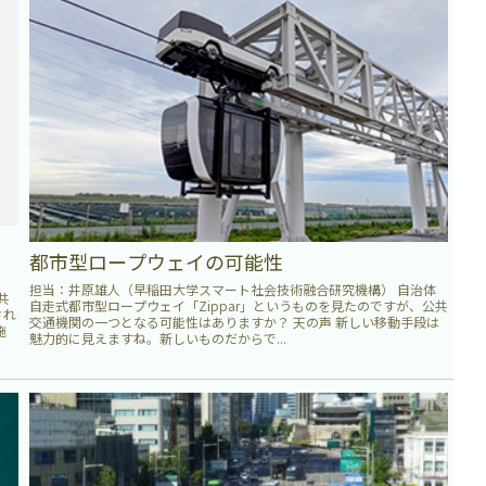
、
都市型ロープウェイの可能性
担当：井原雄人（早稲田大学スマート社会技術融合研究機構） 自治体
共
自走式都市型ロープウェイ「Zippar」というものを見たのですが、公共
され
交通機関の一つとなる可能性はありますか？ 天の声 新しい移動手段は
施
魅力的に見えますね。新しいものだからで...