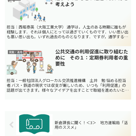
考えよう
担当：西堀泰英（大阪工業大学） 通学は，人生のある時期に誰もが
経験します．それは個人にとっては過ぎていくものです．いい思い出
も悪い思い出も，いずれ過去のものとなります．ですが，通学する人
がいなくなることはありません．現在，通学は様々な問題を...
公共交通の利用促進に取り組むた
実施・運用
めに その１：定期券利用者の重
要性
担当：一般社団法人グローカル交流推進機構 土井 勉 悩める担当
者 バス・鉄道の現状では収支が厳しいため、いつも「利用促進」の
話題が出てきます。様々なアイデアを出すことで取組を進めたいと思
います。アドバイスをお願いします。 寄り添う回答者 い...
新倉課長に聞く！＜3＞ 地方運輸局「活
用のススメ」