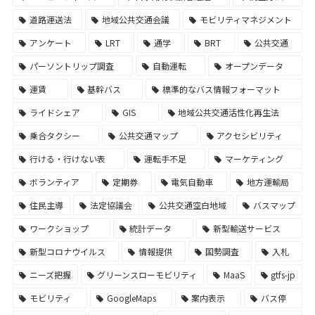
道路運送法
地域公共交通会議
モビリティマネジメント
アンケート
LRT
通学
BRT
公共交通
パーソントリップ調査
自動運転
オープンデータ
運賃
基幹バス
標準的なバス情報フォーマット
ライドシェア
GIS
地域公共交通活性化再生法
乗合タクシー
公共交通マップ
アクセシビリティ
行ける・行けない表
運転手不足
マーケティング
ボランティア
定期券
電気自動車
地方運輸局
住民主導
法定協議会
公共交通空白地域
バスマップ
ワークショップ
統計データ
新型輸送サービス
新型コロナウイルス
情報提供
国勢調査
入札
ニーズ把握
グリーンスローモビリティ
MaaS
gtfs-jp
モビリティ
GoogleMaps
案内表示
バス停