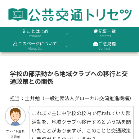
ことはじめ
記事一覧
Primary
Contents
このページについて
ご意見箱
About Us
Contact
学校の部活動から地域クラブへの移行と交
通政策との関係
担当：土井勉（一般社団法人グローカル交流推進機構）
これまで主に中学校の校内で行われていた部
活動を、地域クラブへ移行するという話を聞
いたことがありますが、このことと交通政策
ファイト溢れ
る若者
に関係があるのでしょうか？