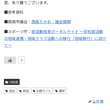
君、有り難うございます。
■参考資料
■周南市議会：
西尾たかお：議会質問
■スポーツ庁：
部活動改革ポータルサイト ～学校部活動
の地域連携・地域クラブ活動への移行（地域移行）に向け
て～
0
法制度
送迎
部活
お困りごと
通学
土井 勉