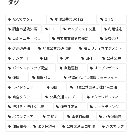
タグ
なんですか？
地域公共交通計画
GTFS
調査の基礎知識
ICT
オンデマンド交通
利用促進
コミュニティバス
自家用有償旅客運送
調査方法
道路運送法
地域公共交通会議
モビリティマネジメント
アンケート
LRT
通学
BRT
公共交通
パーソントリップ調査
自動運転
オープンデータ
運賃
基幹バス
標準的なバス情報フォーマット
ライドシェア
GIS
地域公共交通活性化再生法
乗合タクシー
公共交通マップ
アクセシビリティ
行ける・行けない表
運転手不足
マーケティング
ボランティア
定期券
電気自動車
地方運輸局
住民主導
法定協議会
公共交通空白地域
バスマップ