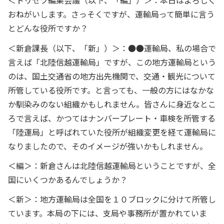
＜トリセツ編集会議（以下、「編」）＞：本日はよろしく
おねがいします。さっそくですが、運輸局って簡単に言う
とどんな役所ですか？
＜新倉課長（以下、「新」）＞：●●運輸局、私の場合で
言えば「北陸信越運輸局」ですが、この地方運輸局という
のは、国土交通省の地方出先機関で、交通・観光について
所管している役所です。と言っても、一般の方にはなかな
か馴染みのない組織かもしれません。皆さんに身近なとこ
ろで言えば、かつてはナンバープレート・車検を所管する
「陸運局」と呼ばれていた役所が組織変更を経て運輸局に
なりましたので、そのイメージが強いかもしれません。
＜編＞：新倉さんは北陸信越運輸局ということですが、全
国にいくつかあるんでしょうか？
＜新＞：地方運輸局は全国を１０ブロックに分けて所管し
ています。本局の下には、支局や事務所が置かれていま