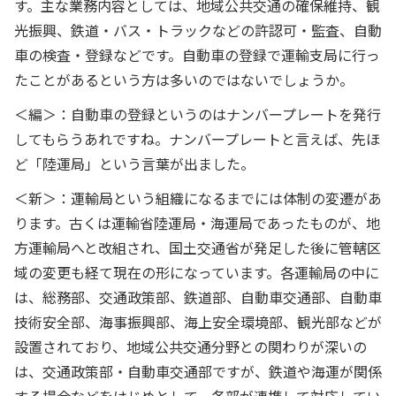
す。主な業務内容としては、地域公共交通の確保維持、観
光振興、鉄道・バス・トラックなどの許認可・監査、自動
車の検査・登録などです。自動車の登録で運輸支局に行っ
たことがあるという方は多いのではないでしょうか。
＜編＞：自動車の登録というのはナンバープレートを発行
してもらうあれですね。ナンバープレートと言えば、先ほ
ど「陸運局」という言葉が出ました。
＜新＞：運輸局という組織になるまでには体制の変遷があ
ります。古くは運輸省陸運局・海運局であったものが、地
方運輸局へと改組され、国土交通省が発足した後に管轄区
域の変更も経て現在の形になっています。各運輸局の中に
は、総務部、交通政策部、鉄道部、自動車交通部、自動車
技術安全部、海事振興部、海上安全環境部、観光部などが
設置されており、地域公共交通分野との関わりが深いの
は、交通政策部・自動車交通部ですが、鉄道や海運が関係