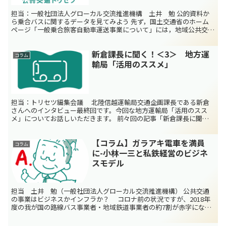
担当：一般社団法人グローカル交流推進機構 土井 勉 公的資料か
ら乗合バスに関するデータを見てみよう 先ず，国土交通省のホーム
ページ「一般乗合旅客自動車運送事業について」には，地域公共交通
会議の紹介や，バスに関する通達，各種の申請などがまとめ...
新倉課長に聞く！＜3＞ 地方運
コラム
輸局「活用のススメ」
担当：トリセツ編集会議 北陸信越運輸局交通企画課長である新倉
さんへのインタビュー最終回です。今回な地方運輸局「活用のスス
メ」についてお話しいただきます。 前々回の記事「新倉課長に聞
く！＜1＞ 運輸局・運輸支局ってどんな組織？」前回の記事「...
【コラム】ガラアキ電車を満員
コラム
に-小林一三と私鉄経営のビジネ
スモデル
担当 土井 勉（一般社団法人グローカル交流推進機構） 公共交通
の事業はビジネスかインフラか？ コロナ前の状況ですが、2018年
度の我が国の路線バス事業者・地域鉄道事業者の約7割が赤字になっ
ています（図：国土交通省の資料より）。運賃収入で運...