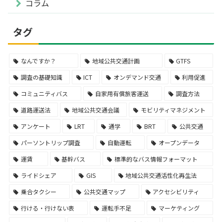
コラム
タグ
なんですか？
地域公共交通計画
GTFS
調査の基礎知識
ICT
オンデマンド交通
利用促進
コミュニティバス
自家用有償旅客運送
調査方法
道路運送法
地域公共交通会議
モビリティマネジメント
アンケート
LRT
通学
BRT
公共交通
パーソントリップ調査
自動運転
オープンデータ
運賃
基幹バス
標準的なバス情報フォーマット
ライドシェア
GIS
地域公共交通活性化再生法
乗合タクシー
公共交通マップ
アクセシビリティ
行ける・行けない表
運転手不足
マーケティング