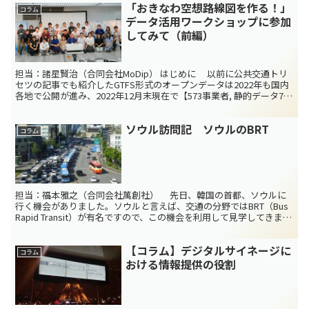
「おきなわ空想路線図を作る！」
コラム
データ活用ワークショップに参加
してみて（前編）
担当：諸星賢治（合同会社MoDip） はじめに 以前に公共交通トリ
セツの記事でも紹介したGTFS形式のオープンデータは2022年も国内
各地で公開が進み、2022年12月末現在で【573事業者, 静的データ718
種類, 動的データ76種類】...
ソウル訪問記 ソウルのBRT
コラム
担当：福本雅之（合同会社萬創社） 先日、韓国の首都、ソウルに
行く機会がありました。ソウルと言えば、交通の分野ではBRT（Bus
Rapid Transit）が有名ですので、この機会を利用して見学してきまし
た。 ソウルBRTの特徴 ソウル...
【コラム】デジタルサイネージに
コラム
おける情報提供の役割