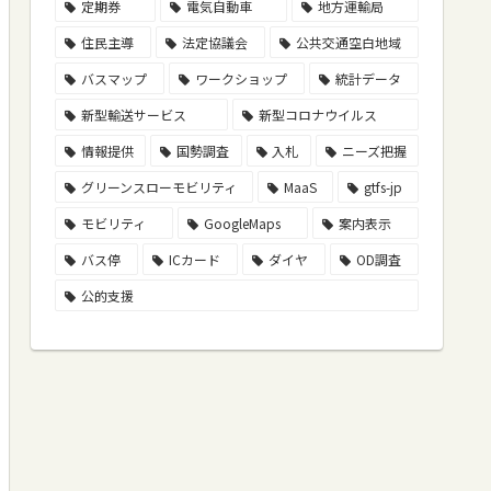
定期券
電気自動車
地方運輸局
住民主導
法定協議会
公共交通空白地域
バスマップ
ワークショップ
統計データ
新型輸送サービス
新型コロナウイルス
情報提供
国勢調査
入札
ニーズ把握
グリーンスローモビリティ
MaaS
gtfs-jp
モビリティ
GoogleMaps
案内表示
バス停
ICカード
ダイヤ
OD調査
公的支援