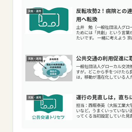
反転攻勢2！病院との
実施・運用
用へ転換
土井 勉（一般社団法人グロ
ためには「共創」という言葉
たいです。 一緒に考えよう 京
公共交通の利用促進に
実施・運用
一般社団法人グローカル交流推
すが，どこから手をつけたら良
は，移動が潜在化している人た
運行の見直しは，直ち
実施・運用
担当：西堀泰英（大阪工業大学
いなど，うまくいっていない
ってくる当初設定していた見直