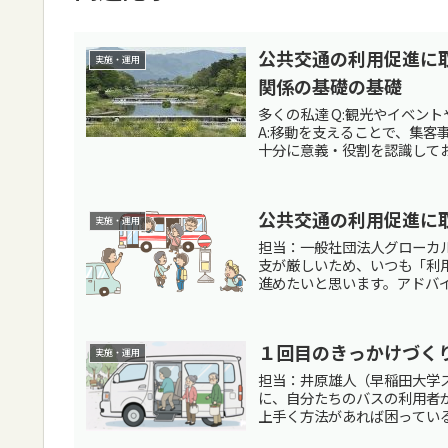
公共交通の利用促進に
実施・運用
関係の基礎の基礎
多くの私達 Q:観光やイベン
A:移動を支えることで、集
十分に意義・役割を認識しておく
公共交通の利用促進に
実施・運用
担当：一般社団法人グローカル
支が厳しいため、いつも「利
進めたいと思います。アドバイス
１回目のきっかけづく
実施・運用
担当：井原雄人（早稲田大学ス
に、自分たちのバスの利用者が
上手く方法があれば困っている