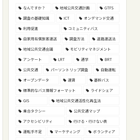
なんですか？
地域公共交通計画
GTFS
調査の基礎知識
ICT
オンデマンド交通
利用促進
コミュニティバス
自家用有償旅客運送
調査方法
道路運送法
地域公共交通会議
モビリティマネジメント
アンケート
LRT
通学
BRT
公共交通
パーソントリップ調査
自動運転
オープンデータ
運賃
基幹バス
標準的なバス情報フォーマット
ライドシェア
GIS
地域公共交通活性化再生法
乗合タクシー
公共交通マップ
アクセシビリティ
行ける・行けない表
運転手不足
マーケティング
ボランティア