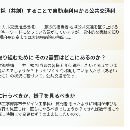
連携（共創）することで自動車利用から公共交通利
ーカル交流推進機構） 意欲的担当者 地域公共交通を盛り上げる
がキーワードになっている気がしていますが、具体的な実践を知り
都府長岡京市では大規模病院の移転に...
取り組むために その2需要はどこにあるのか？
進機構 土井 勉 担当者の皆様 利用促進をしたいと考えていま
いのでしょうか？ トリセツくん 今移動している人たち（あるい
ち）の状況に基づいて，公共交通を使っ...
に行うべきか，様子を見るべきか
工学部都市デザイン工学科） 質問者 思ったように利用が伸びな
運行の見直しは，直ちにやるべきでしょうか？できれば数年後にや
し時期まで変更せずそのままにしたいので...