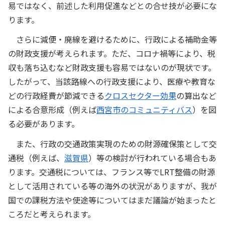
易ではなく、前述した利用促進などとの合せ技が必要にな
ります。
さらに減便・廃線を避けるために、行政による補助金等
の財政支援が考えられます。ただ、コロナ禍等により、税
収も落ち込むなど財政支援も容易ではないのが現状です。
したがって、当該路線への行政支援により、医療や教育な
どの行政経費が節減できる
クロスセクター効果
の算出など
による合意形成（例えば
西宮市のコミュニティバス
）を図
る必要があります。
また、行政の交通政策実現のための財源確保策として交
通税（例えば、
滋賀県
）等の検討が行われている場合もあ
ります。交通税については、フランス等でLRT整備の財源
として活用されている等の海外の状況がありますが、我が
国での課税方法や使途等についてはまだ議論が始まったと
ころだと考えられます。