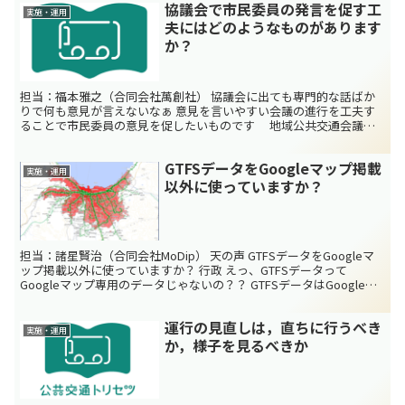
協議会で市民委員の発言を促す工
実施・運用
夫にはどのようなものがあります
か？
担当：福本雅之（合同会社萬創社） 協議会に出ても専門的な話ばか
りで何も意見が言えないなぁ 意見を言いやすい会議の進行を工夫す
ることで市民委員の意見を促したいものです 地域公共交通会議や
地域交通協議会には、関係行政機関や交通事業者の他に、市...
GTFSデータをGoogleマップ掲載
実施・運用
以外に使っていますか？
担当：諸星賢治（合同会社MoDip） 天の声 GTFSデータをGoogleマ
ップ掲載以外に使っていますか？ 行政 えっ、GTFSデータって
Googleマップ専用のデータじゃないの？？ GTFSデータはGoogleマ
ップに情報を掲載するための...
運行の見直しは，直ちに行うべき
実施・運用
か，様子を見るべきか