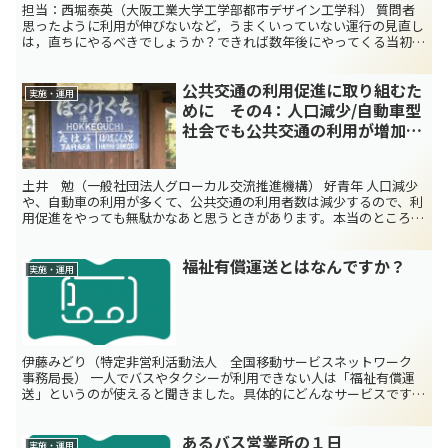
担当：西堀泰英（大阪工業大学工学部都市デザイン工学科） 質問者
思ったように利用が伸びないなど，うまくいっていない運行の見直し
は，直ちにやるべきでしょうか？できれば数年後にやってくる当初設
定していた見直し時期まで変更せずそのままにしたいので...
公共交通の利用促進に取り組むた
実施・運用
めに その4：人口減少/自動車型
社会でも公共交通の利用が増加し
た事例
土井 勉（一般社団法人グローカル交流推進機構） 好青年 人口減少
や、自動車の利用が多くて、公共交通の利用者数は減少するので、利
用促進をやっても無駄かなあと思うときがあります。本当のところは
どうなのかなあ？ 天の声 思い込みよりも、丁寧にデー...
福祉有償運送とはなんですか？
実施・運用
伊藤みどり（特定非営利活動法人 全国移動サービスネットワーク
事務局長） 一人でバスやタクシーが利用できない人は「福祉有償運
送」というのが使えると聞きました。具体的にどんなサービスです
か？ 市町村や非営利団体が実施している自家用自動車を使っ...
あるバス営業所の１日
実施・運用