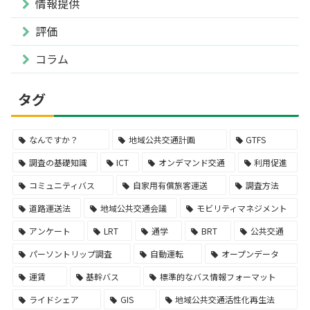
情報提供
評価
コラム
タグ
なんですか？
地域公共交通計画
GTFS
調査の基礎知識
ICT
オンデマンド交通
利用促進
コミュニティバス
自家用有償旅客運送
調査方法
道路運送法
地域公共交通会議
モビリティマネジメント
アンケート
LRT
通学
BRT
公共交通
パーソントリップ調査
自動運転
オープンデータ
運賃
基幹バス
標準的なバス情報フォーマット
ライドシェア
GIS
地域公共交通活性化再生法