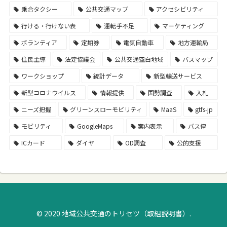
乗合タクシー
公共交通マップ
アクセシビリティ
行ける・行けない表
運転手不足
マーケティング
ボランティア
定期券
電気自動車
地方運輸局
住民主導
法定協議会
公共交通空白地域
バスマップ
ワークショップ
統計データ
新型輸送サービス
新型コロナウイルス
情報提供
国勢調査
入札
ニーズ把握
グリーンスローモビリティ
MaaS
gtfs-jp
モビリティ
GoogleMaps
案内表示
バス停
ICカード
ダイヤ
OD調査
公的支援
© 2020 地域公共交通のトリセツ（取組説明書）.