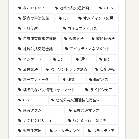
なんですか？
地域公共交通計画
GTFS
調査の基礎知識
ICT
オンデマンド交通
利用促進
コミュニティバス
自家用有償旅客運送
調査方法
道路運送法
地域公共交通会議
モビリティマネジメント
アンケート
LRT
通学
BRT
公共交通
パーソントリップ調査
自動運転
オープンデータ
運賃
基幹バス
標準的なバス情報フォーマット
ライドシェア
GIS
地域公共交通活性化再生法
乗合タクシー
公共交通マップ
アクセシビリティ
行ける・行けない表
運転手不足
マーケティング
ボランティア