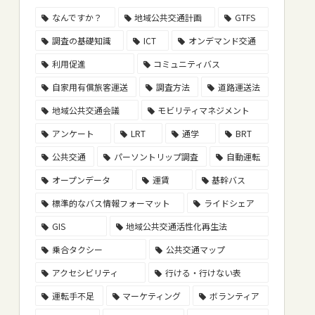
なんですか？
地域公共交通計画
GTFS
調査の基礎知識
ICT
オンデマンド交通
利用促進
コミュニティバス
自家用有償旅客運送
調査方法
道路運送法
地域公共交通会議
モビリティマネジメント
アンケート
LRT
通学
BRT
公共交通
パーソントリップ調査
自動運転
オープンデータ
運賃
基幹バス
標準的なバス情報フォーマット
ライドシェア
GIS
地域公共交通活性化再生法
乗合タクシー
公共交通マップ
アクセシビリティ
行ける・行けない表
運転手不足
マーケティング
ボランティア