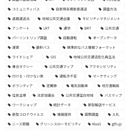
コミュニティバス
自家用有償旅客運送
調査方法
道路運送法
地域公共交通会議
モビリティマネジメント
アンケート
LRT
通学
BRT
公共交通
パーソントリップ調査
自動運転
オープンデータ
運賃
基幹バス
標準的なバス情報フォーマット
ライドシェア
GIS
地域公共交通活性化再生法
乗合タクシー
公共交通マップ
アクセシビリティ
行ける・行けない表
運転手不足
マーケティング
ボランティア
定期券
電気自動車
地方運輸局
住民主導
法定協議会
公共交通空白地域
バスマップ
ワークショップ
統計データ
新型輸送サービス
新型コロナウイルス
情報提供
国勢調査
入札
ニーズ把握
グリーンスローモビリティ
MaaS
gtfs-jp