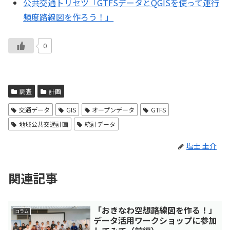
公共交通トリセツ「GTFSデータとQGISを使って運行
頻度路線図を作ろう！」
0
調査
計画
交通データ
GIS
オープンデータ
GTFS
地域公共交通計画
統計データ
塩士 圭介
関連記事
「おきなわ空想路線図を作る！」
コラム
データ活用ワークショップに参加