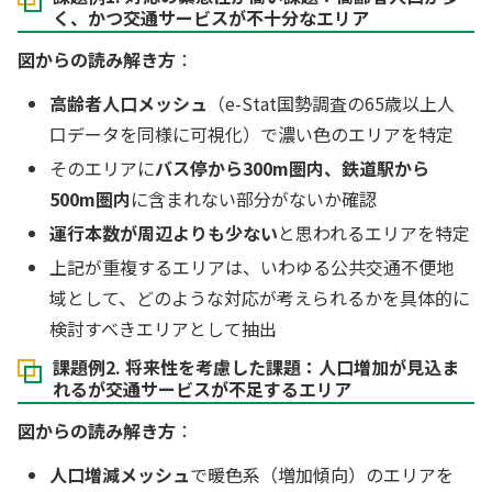
く、かつ交通サービスが不十分なエリア
図からの読み解き方
：
高齢者人口メッシュ
（e-Stat国勢調査の65歳以上人
口データを同様に可視化）で濃い色のエリアを特定
そのエリアに
バス停から300m圏内、鉄道駅から
500m圏内
に含まれない部分がないか確認
運行本数が周辺よりも少ない
と思われるエリアを特定
上記が重複するエリアは、いわゆる公共交通不便地
域として、どのような対応が考えられるかを具体的に
検討すべきエリアとして抽出
課題例2. 将来性を考慮した課題：人口増加が見込ま
れるが交通サービスが不足するエリア
図からの読み解き方
：
人口増減メッシュ
で暖色系（増加傾向）のエリアを