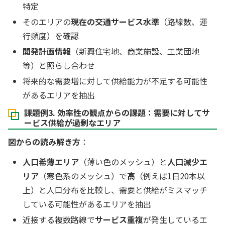
特定
そのエリアの
現在の交通サービス水準
（路線数、運
行頻度）を確認
開発計画情報
（新興住宅地、商業施設、工業団地
等）と照らし合わせ
将来的な需要増に対して供給能力が不足する可能性
があるエリアを抽出
課題例3. 効率性の観点からの課題：需要に対してサ
ービス供給が過剰なエリア
図からの読み解き方
：
人口希薄エリア
（薄い色のメッシュ）と
人口減少エ
リア
（寒色系のメッシュ）で
高
（例えば1日20本以
上）と人口分布を比較し、需要と供給がミスマッチ
している可能性があるエリアを抽出
近接する複数路線で
サービス重複
が発生しているエ