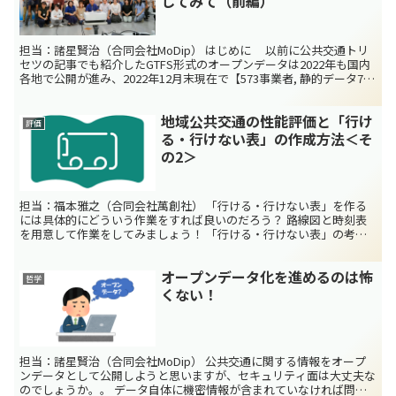
してみて（前編）
担当：諸星賢治（合同会社MoDip） はじめに 以前に公共交通トリ
セツの記事でも紹介したGTFS形式のオープンデータは2022年も国内
各地で公開が進み、2022年12月末現在で【573事業者, 静的データ718
種類, 動的データ76種類】...
地域公共交通の性能評価と「行け
評価
る・行けない表」の作成方法＜そ
の2＞
担当：福本雅之（合同会社萬創社） 「行ける・行けない表」を作る
には具体的にどういう作業をすれば良いのだろう？ 路線図と時刻表
を用意して作業をしてみましょう！ 「行ける・行けない表」の考え
方についてはこちらの記事をご覧ください 作成の流れ ...
オープンデータ化を進めるのは怖
哲学
くない！
担当：諸星賢治（合同会社MoDip） 公共交通に関する情報をオープ
ンデータとして公開しようと思いますが、セキュリティ面は大丈夫な
のでしょうか。。 データ自体に機密情報が含まれていなければ問題