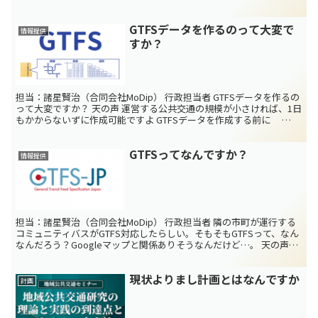
ありません オープンデータとは 最近、国や自治体...
GTFSデータを作るのって大変で
情報提供
すか？
担当：諸星賢治（合同会社MoDip） 行政担当者 GTFSデータを作るの
って大変ですか？ 天の声 運営する公共交通の規模が小さければ、1日
もかからないずに作成可能ですよ GTFSデータを作成する前に
「GTFSってなんですか？」でも紹介し...
GTFSってなんですか？
情報提供
担当：諸星賢治（合同会社MoDip） 行政担当者 隣の市町が運行する
コミュニティバスがGTFS対応したらしい。そもそもGTFSって、なん
なんだろう？Googleマップと関係ありそうなんだけど…。 天の声
GTFSは公共交通に関する世界標準の...
現状よりまし計画とはなんですか
計画