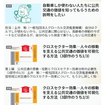
自動車しか使わない人たちに公共
哲学
交通の価値を知ってもらうための
説明をしたい
担当：土井 勉（一般社団法人グローカル交流推進機構） 自分はク
ルマしか使わないから、公共交通に関心はない。高齢者の移動のサポ
ートなどは認めるが、自分の払った税金で乗りもしない公共交通を支
えることには結構抵抗感がある。 公共交通は乗るだけでは...
クロスセクター効果―人々の移動
評価
を支える公共交通の価値を可視化
する方法（3部作のうち1/3）
第１編 公共交通の意義・役割とクロスセクター効果分析の必要性
（3部作の1/3） 土井 勉：一般社団法人グローカル交流推進機構 内
容地域公共交通のクロスセクター効果について、もう少し詳しく知り
たいと思います。 今回から3部作でクロスセクター効...
クロスセクター効果―人々の移動
評価
を支える公共交通の価値を可視化
する方法（3部作のうち2/3）