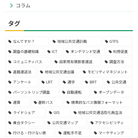
コラム
タグ
なんですか？
地域公共交通計画
GTFS
調査の基礎知識
ICT
オンデマンド交通
利用促進
コミュニティバス
自家用有償旅客運送
調査方法
道路運送法
地域公共交通会議
モビリティマネジメント
アンケート
LRT
通学
BRT
公共交通
パーソントリップ調査
自動運転
オープンデータ
運賃
基幹バス
標準的なバス情報フォーマット
ライドシェア
GIS
地域公共交通活性化再生法
乗合タクシー
公共交通マップ
アクセシビリティ
行ける・行けない表
運転手不足
マーケティング