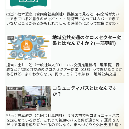
担当：福本雅之（合同会社萬創社） 路線図で見ると市内全域がカバ
ーできていると思うのだけど・・・ 時間帯によってはカバーできて
いないところがあるかもしれませんよ 時間帯によって空白は変わる
こちらの記事の公共交通空白地域についての解説でも少...
地域公共交通のクロスセクター効
評価
果とはなんですか？(一部更新)
担当：土井 勉（一般社法人グローカル交流推進機構 理事長） 行
政など 地域公共交通のクロスセクター効果（CSE）って聞いたことが
あるけど、よくわからない。何のこと？ それはね… 地域公共交通が
人々の移動を支えることで、例えば通学支援のための...
コミュニティバスとはなんです
実施・運用
か？
担当：福本雅之（合同会社萬創社） うちの市でもコミュニティバス
を走らせているけど、これって普通のバスと何が違うの？ 運賃収入
だけで事業を成り立たせるのではなく、まちづくりや外出支援と連携