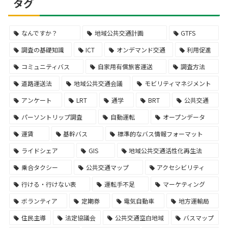
タグ
なんですか？
地域公共交通計画
GTFS
調査の基礎知識
ICT
オンデマンド交通
利用促進
コミュニティバス
自家用有償旅客運送
調査方法
道路運送法
地域公共交通会議
モビリティマネジメント
アンケート
LRT
通学
BRT
公共交通
パーソントリップ調査
自動運転
オープンデータ
運賃
基幹バス
標準的なバス情報フォーマット
ライドシェア
GIS
地域公共交通活性化再生法
乗合タクシー
公共交通マップ
アクセシビリティ
行ける・行けない表
運転手不足
マーケティング
ボランティア
定期券
電気自動車
地方運輸局
住民主導
法定協議会
公共交通空白地域
バスマップ