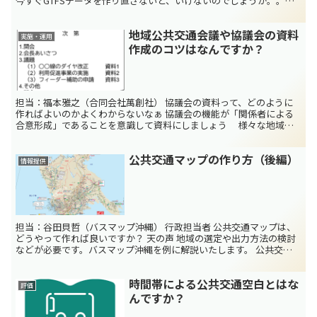
今すぐGTFSデータを作り直さないと、いけないのでしょうか。。。
天の声 今まで作ったGTFSデータが...
地域公共交通会議や協議会の資料
実施・運用
作成のコツはなんですか？
担当：福本雅之（合同会社萬創社） 協議会の資料って、どのように
作ればよいのかよくわからないなぁ 協議会の機能が「関係者による
合意形成」であることを意識して資料にしましょう 様々な地域の
地域公共交通会議や協議会（以下、協議会等）に出席してい...
公共交通マップの作り方（後編）
情報提供
担当：谷田貝哲（バスマップ沖縄） 行政担当者 公共交通マップは、
どうやって作れば良いですか？ 天の声 地域の選定や出力方法の検討
などが必要です。バスマップ沖縄を例に解説いたします。 公共交通
マップの作り方 紙で発行する公共交通マップの作り...
時間帯による公共交通空白とはな
評価
んですか？