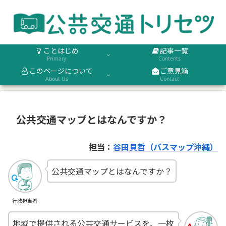
ことはじめ
記事一覧
Primary
Contents
このページについて
ご意見箱
About Us
Contact
公共交通マップとはなんですか？
担当：
谷田貝哲（バスマップ沖縄
）
公共交通マップとはなんですか？
行政担当者
地域で提供される公共交通サービスを、一枚