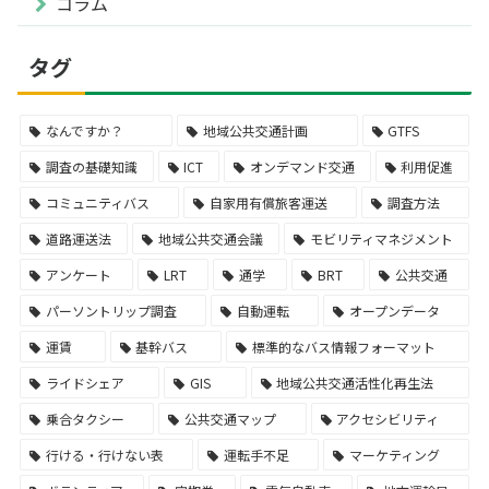
コラム
タグ
なんですか？
地域公共交通計画
GTFS
調査の基礎知識
ICT
オンデマンド交通
利用促進
コミュニティバス
自家用有償旅客運送
調査方法
道路運送法
地域公共交通会議
モビリティマネジメント
アンケート
LRT
通学
BRT
公共交通
パーソントリップ調査
自動運転
オープンデータ
運賃
基幹バス
標準的なバス情報フォーマット
ライドシェア
GIS
地域公共交通活性化再生法
乗合タクシー
公共交通マップ
アクセシビリティ
行ける・行けない表
運転手不足
マーケティング