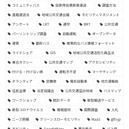
コミュニティバス
自家用有償旅客運送
調査方法
道路運送法
地域公共交通会議
モビリティマネジメント
アンケート
LRT
通学
BRT
公共交通
パーソントリップ調査
自動運転
オープンデータ
運賃
基幹バス
標準的なバス情報フォーマット
ライドシェア
GIS
地域公共交通活性化再生法
乗合タクシー
公共交通マップ
アクセシビリティ
行ける・行けない表
運転手不足
マーケティング
ボランティア
定期券
電気自動車
地方運輸局
住民主導
法定協議会
公共交通空白地域
バスマップ
ワークショップ
統計データ
新型輸送サービス
新型コロナウイルス
情報提供
国勢調査
入札
ニーズ把握
グリーンスローモビリティ
MaaS
gtfs-jp
モビリティ
GoogleMaps
案内表示
バス停