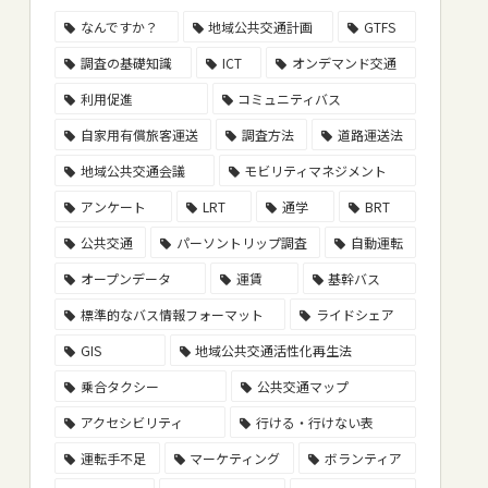
なんですか？
地域公共交通計画
GTFS
調査の基礎知識
ICT
オンデマンド交通
利用促進
コミュニティバス
自家用有償旅客運送
調査方法
道路運送法
地域公共交通会議
モビリティマネジメント
アンケート
LRT
通学
BRT
公共交通
パーソントリップ調査
自動運転
オープンデータ
運賃
基幹バス
標準的なバス情報フォーマット
ライドシェア
GIS
地域公共交通活性化再生法
乗合タクシー
公共交通マップ
アクセシビリティ
行ける・行けない表
運転手不足
マーケティング
ボランティア