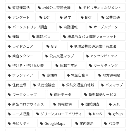
道路運送法
地域公共交通会議
モビリティマネジメント
アンケート
LRT
通学
BRT
公共交通
パーソントリップ調査
自動運転
オープンデータ
運賃
基幹バス
標準的なバス情報フォーマット
ライドシェア
GIS
地域公共交通活性化再生法
乗合タクシー
公共交通マップ
アクセシビリティ
行ける・行けない表
運転手不足
マーケティング
ボランティア
定期券
電気自動車
地方運輸局
住民主導
法定協議会
公共交通空白地域
バスマップ
ワークショップ
統計データ
新型輸送サービス
新型コロナウイルス
情報提供
国勢調査
入札
ニーズ把握
グリーンスローモビリティ
MaaS
gtfs-jp
モビリティ
GoogleMaps
案内表示
バス停