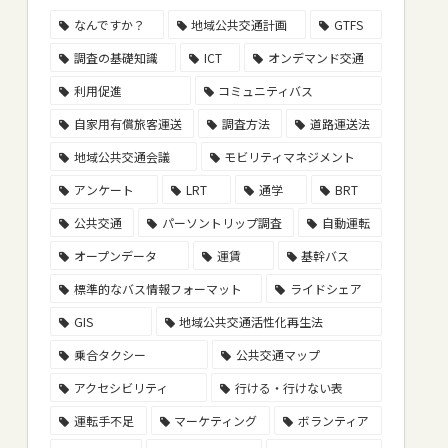
なんですか？
地域公共交通計画
GTFS
調査の基礎知識
ICT
オンデマンド交通
利用促進
コミュニティバス
自家用有償旅客運送
調査方法
道路運送法
地域公共交通会議
モビリティマネジメント
アンケート
LRT
通学
BRT
公共交通
パーソントリップ調査
自動運転
オープンデータ
運賃
基幹バス
標準的なバス情報フォーマット
ライドシェア
GIS
地域公共交通活性化再生法
乗合タクシー
公共交通マップ
アクセシビリティ
行ける・行けない表
運転手不足
マーケティング
ボランティア