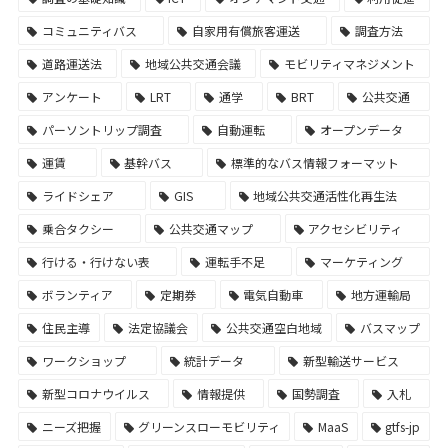
コミュニティバス
自家用有償旅客運送
調査方法
道路運送法
地域公共交通会議
モビリティマネジメント
アンケート
LRT
通学
BRT
公共交通
パーソントリップ調査
自動運転
オープンデータ
運賃
基幹バス
標準的なバス情報フォーマット
ライドシェア
GIS
地域公共交通活性化再生法
乗合タクシー
公共交通マップ
アクセシビリティ
行ける・行けない表
運転手不足
マーケティング
ボランティア
定期券
電気自動車
地方運輸局
住民主導
法定協議会
公共交通空白地域
バスマップ
ワークショップ
統計データ
新型輸送サービス
新型コロナウイルス
情報提供
国勢調査
入札
ニーズ把握
グリーンスローモビリティ
MaaS
gtfs-jp