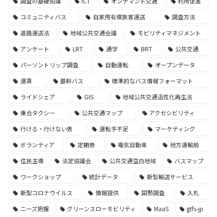
調査の基礎知識
ICT
オンデマンド交通
利用促進
コミュニティバス
自家用有償旅客運送
調査方法
道路運送法
地域公共交通会議
モビリティマネジメント
アンケート
LRT
通学
BRT
公共交通
パーソントリップ調査
自動運転
オープンデータ
運賃
基幹バス
標準的なバス情報フォーマット
ライドシェア
GIS
地域公共交通活性化再生法
乗合タクシー
公共交通マップ
アクセシビリティ
行ける・行けない表
運転手不足
マーケティング
ボランティア
定期券
電気自動車
地方運輸局
住民主導
法定協議会
公共交通空白地域
バスマップ
ワークショップ
統計データ
新型輸送サービス
新型コロナウイルス
情報提供
国勢調査
入札
ニーズ把握
グリーンスローモビリティ
MaaS
gtfs-jp