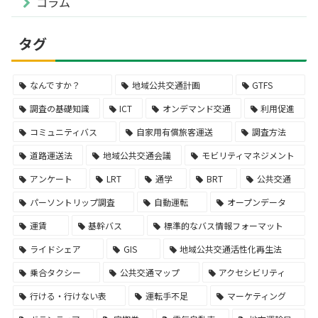
コラム
タグ
なんですか？
地域公共交通計画
GTFS
調査の基礎知識
ICT
オンデマンド交通
利用促進
コミュニティバス
自家用有償旅客運送
調査方法
道路運送法
地域公共交通会議
モビリティマネジメント
アンケート
LRT
通学
BRT
公共交通
パーソントリップ調査
自動運転
オープンデータ
運賃
基幹バス
標準的なバス情報フォーマット
ライドシェア
GIS
地域公共交通活性化再生法
乗合タクシー
公共交通マップ
アクセシビリティ
行ける・行けない表
運転手不足
マーケティング