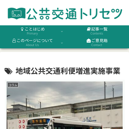
ことはじめ
記事一覧
Primary
Contents
このページについて
ご意見箱
About Us
Contact
地域公共交通利便増進実施事業
コラム