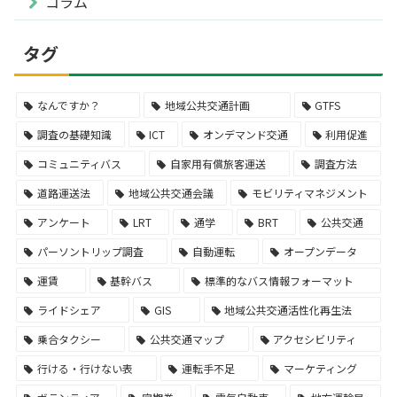
コラム
タグ
なんですか？
地域公共交通計画
GTFS
調査の基礎知識
ICT
オンデマンド交通
利用促進
コミュニティバス
自家用有償旅客運送
調査方法
道路運送法
地域公共交通会議
モビリティマネジメント
アンケート
LRT
通学
BRT
公共交通
パーソントリップ調査
自動運転
オープンデータ
運賃
基幹バス
標準的なバス情報フォーマット
ライドシェア
GIS
地域公共交通活性化再生法
乗合タクシー
公共交通マップ
アクセシビリティ
行ける・行けない表
運転手不足
マーケティング