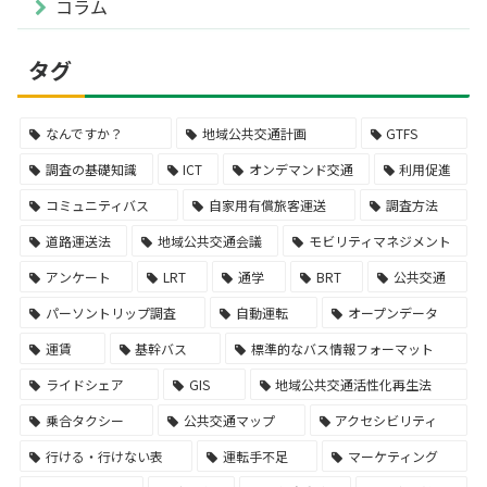
コラム
タグ
なんですか？
地域公共交通計画
GTFS
調査の基礎知識
ICT
オンデマンド交通
利用促進
コミュニティバス
自家用有償旅客運送
調査方法
道路運送法
地域公共交通会議
モビリティマネジメント
アンケート
LRT
通学
BRT
公共交通
パーソントリップ調査
自動運転
オープンデータ
運賃
基幹バス
標準的なバス情報フォーマット
ライドシェア
GIS
地域公共交通活性化再生法
乗合タクシー
公共交通マップ
アクセシビリティ
行ける・行けない表
運転手不足
マーケティング