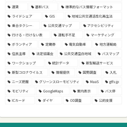
運賃
基幹バス
標準的なバス情報フォーマット
ライドシェア
GIS
地域公共交通活性化再生法
乗合タクシー
公共交通マップ
アクセシビリティ
行ける・行けない表
運転手不足
マーケティング
ボランティア
定期券
電気自動車
地方運輸局
住民主導
法定協議会
公共交通空白地域
バスマップ
ワークショップ
統計データ
新型輸送サービス
新型コロナウイルス
情報提供
国勢調査
入札
ニーズ把握
グリーンスローモビリティ
MaaS
gtfs-jp
モビリティ
GoogleMaps
案内表示
バス停
ICカード
ダイヤ
OD調査
公的支援