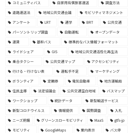
コミュニティバス
自家用有償旅客運送
調査方法
道路運送法
地域公共交通会議
モビリティマネジメント
アンケート
LRT
通学
BRT
公共交通
パーソントリップ調査
自動運転
オープンデータ
運賃
基幹バス
標準的なバス情報フォーマット
ライドシェア
GIS
地域公共交通活性化再生法
乗合タクシー
公共交通マップ
アクセシビリティ
行ける・行けない表
運転手不足
マーケティング
ボランティア
定期券
電気自動車
地方運輸局
住民主導
法定協議会
公共交通空白地域
バスマップ
ワークショップ
統計データ
新型輸送サービス
新型コロナウイルス
情報提供
国勢調査
入札
ニーズ把握
グリーンスローモビリティ
MaaS
gtfs-jp
モビリティ
GoogleMaps
案内表示
バス停