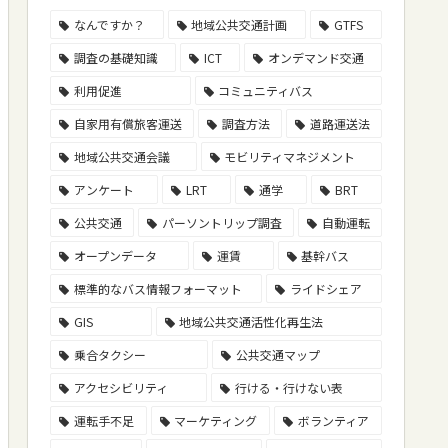
なんですか？
地域公共交通計画
GTFS
調査の基礎知識
ICT
オンデマンド交通
利用促進
コミュニティバス
自家用有償旅客運送
調査方法
道路運送法
地域公共交通会議
モビリティマネジメント
アンケート
LRT
通学
BRT
公共交通
パーソントリップ調査
自動運転
オープンデータ
運賃
基幹バス
標準的なバス情報フォーマット
ライドシェア
GIS
地域公共交通活性化再生法
乗合タクシー
公共交通マップ
アクセシビリティ
行ける・行けない表
運転手不足
マーケティング
ボランティア