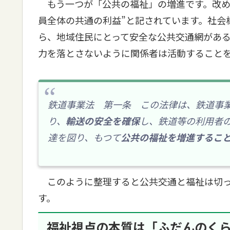
もう一つが「公共の福祉」の増進です。改め
員全体の共通の利益”と記されています。社会
ら、地域住民にとって安全な公共交通網があ
力を落とさないように関係者は活動すること
鉄道事業法 第一条 この法律は、鉄道事
り、
輸送の安全を確保
し、鉄道等の利用者
達を図り、もつて
公共の福祉を増進するこ
このように整理すると公共交通と福祉は切っ
す。
福祉視点の本質は「ふだんのく