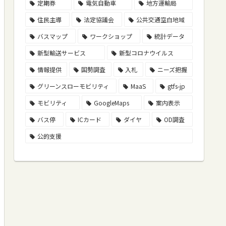
定期券
電気自動車
地方運輸局
住民主導
法定協議会
公共交通空白地域
バスマップ
ワークショップ
統計データ
新型輸送サービス
新型コロナウイルス
情報提供
国勢調査
入札
ニーズ把握
グリーンスローモビリティ
MaaS
gtfs-jp
モビリティ
GoogleMaps
案内表示
バス停
ICカード
ダイヤ
OD調査
公的支援