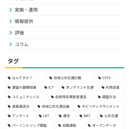
実施・運用
情報提供
評価
コラム
タグ
なんですか？
地域公共交通計画
GTFS
調査の基礎知識
ICT
オンデマンド交通
利用促進
コミュニティバス
自家用有償旅客運送
調査方法
道路運送法
地域公共交通会議
モビリティマネジメント
アンケート
LRT
通学
BRT
公共交通
パーソントリップ調査
自動運転
オープンデータ