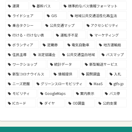
運賃
基幹バス
標準的なバス情報フォーマット
ライドシェア
GIS
地域公共交通活性化再生法
乗合タクシー
公共交通マップ
アクセシビリティ
行ける・行けない表
運転手不足
マーケティング
ボランティア
定期券
電気自動車
地方運輸局
住民主導
法定協議会
公共交通空白地域
バスマップ
ワークショップ
統計データ
新型輸送サービス
新型コロナウイルス
情報提供
国勢調査
入札
ニーズ把握
グリーンスローモビリティ
MaaS
gtfs-jp
モビリティ
GoogleMaps
案内表示
バス停
ICカード
ダイヤ
OD調査
公的支援