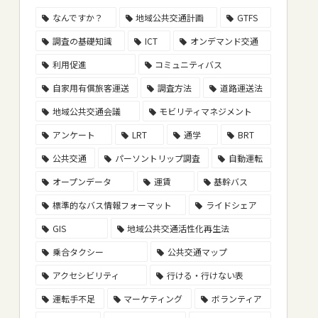
なんですか？
地域公共交通計画
GTFS
調査の基礎知識
ICT
オンデマンド交通
利用促進
コミュニティバス
自家用有償旅客運送
調査方法
道路運送法
地域公共交通会議
モビリティマネジメント
アンケート
LRT
通学
BRT
公共交通
パーソントリップ調査
自動運転
オープンデータ
運賃
基幹バス
標準的なバス情報フォーマット
ライドシェア
GIS
地域公共交通活性化再生法
乗合タクシー
公共交通マップ
アクセシビリティ
行ける・行けない表
運転手不足
マーケティング
ボランティア