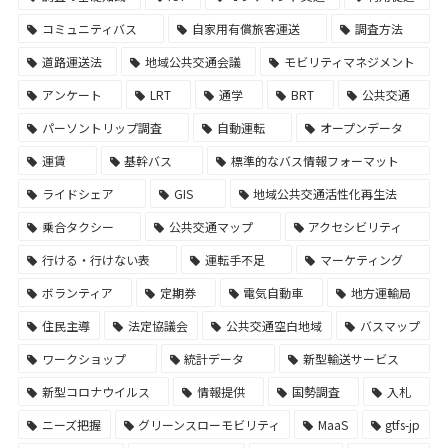
コミュニティバス
自家用有償旅客運送
調査方法
道路運送法
地域公共交通会議
モビリティマネジメント
アンケート
LRT
通学
BRT
公共交通
パーソントリップ調査
自動運転
オープンデータ
運賃
基幹バス
標準的なバス情報フォーマット
ライドシェア
GIS
地域公共交通活性化再生法
乗合タクシー
公共交通マップ
アクセシビリティ
行ける・行けない表
運転手不足
マーケティング
ボランティア
定期券
電気自動車
地方運輸局
住民主導
法定協議会
公共交通空白地域
バスマップ
ワークショップ
統計データ
新型輸送サービス
新型コロナウイルス
情報提供
国勢調査
入札
ニーズ把握
グリーンスローモビリティ
MaaS
gtfs-jp