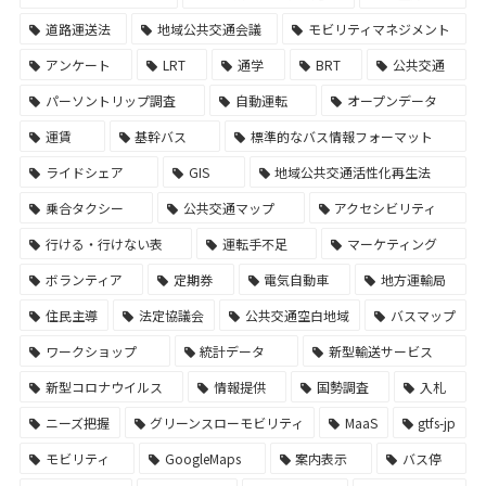
道路運送法
地域公共交通会議
モビリティマネジメント
アンケート
LRT
通学
BRT
公共交通
パーソントリップ調査
自動運転
オープンデータ
運賃
基幹バス
標準的なバス情報フォーマット
ライドシェア
GIS
地域公共交通活性化再生法
乗合タクシー
公共交通マップ
アクセシビリティ
行ける・行けない表
運転手不足
マーケティング
ボランティア
定期券
電気自動車
地方運輸局
住民主導
法定協議会
公共交通空白地域
バスマップ
ワークショップ
統計データ
新型輸送サービス
新型コロナウイルス
情報提供
国勢調査
入札
ニーズ把握
グリーンスローモビリティ
MaaS
gtfs-jp
モビリティ
GoogleMaps
案内表示
バス停